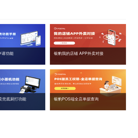
申请功能
银豹我的店铺 APP外卖对接
卖兜底厨打功能
银豹POS端全店单据查询