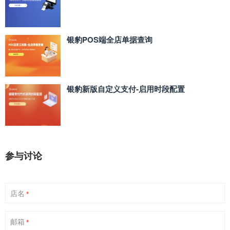
银豹POS端全店单据查询
银豹新版自定义支付‑启用时段配置
参与讨论
店名
*
邮箱
*