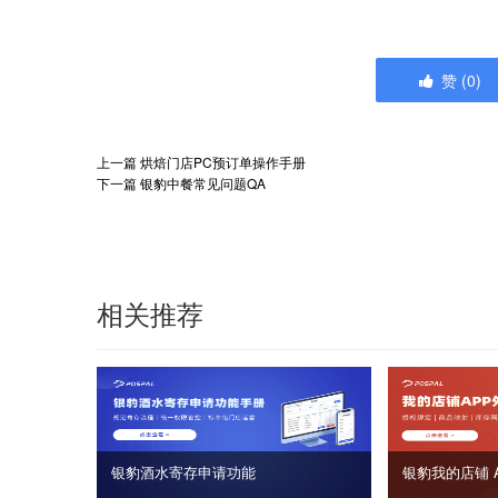
赞
(
0
)
上一篇
烘焙门店PC预订单操作手册
下一篇
银豹中餐常见问题QA
相关推荐
银豹酒水寄存申请功能
银豹我的店铺 