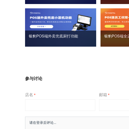
银豹POS端外卖兜底厨打功能
银豹POS端全
参与讨论
店名
邮箱
*
*