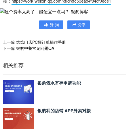
接：
https://work.weixin.qq.com/kfid/kfc53ead4f84df0ece1
赞
(
0
)
分享
上一篇
烘焙门店PC预订单操作手册
下一篇
银豹中餐常见问题QA
相关推荐
银豹酒水寄存申请功能
银豹我的店铺 APP外卖对接