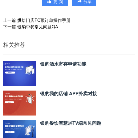
赞
(
0
)
分享
上一篇
烘焙门店PC预订单操作手册
下一篇
银豹中餐常见问题QA
相关推荐
银豹酒水寄存申请功能
银豹我的店铺 APP外卖对接
银豹餐饮智慧屏TV端常见问题