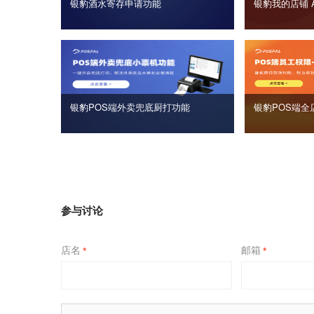
银豹酒水寄存申请功能
银豹我的店铺 
银豹POS端外卖兜底厨打功能
银豹POS端全
参与讨论
店名
邮箱
*
*