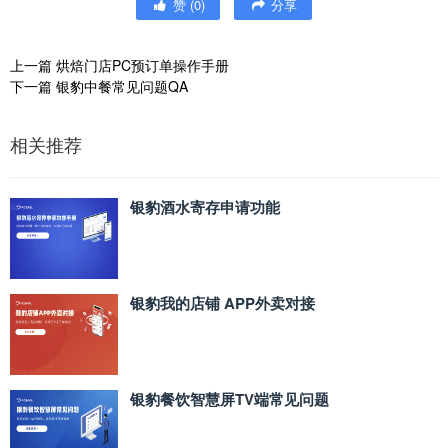
赞
(
0
)
分享
上一篇
烘焙门店PC预订单操作手册
下一篇
银豹中餐常见问题QA
相关推荐
银豹酒水寄存申请功能
银豹我的店铺 APP外卖对接
银豹餐饮智慧屏TV端常见问题