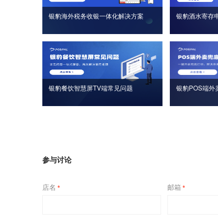
银豹海外税务收银一体化解决方案
银豹酒水寄存
银豹餐饮智慧屏TV端常见问题
银豹POS端外
参与讨论
店名
邮箱
*
*