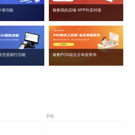
申请功能
银豹我的店铺 APP外卖对接
卖兜底厨打功能
银豹POS端全店单据查询
手机