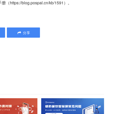
/blog.pospal.cn/kb/1591）。
。
分享