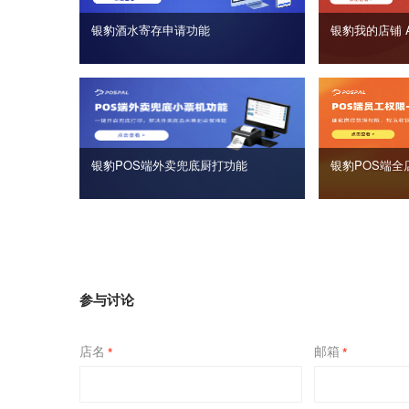
银豹酒水寄存申请功能
银豹我的店铺 
银豹POS端外卖兜底厨打功能
银豹POS端全
参与讨论
店名
邮箱
*
*