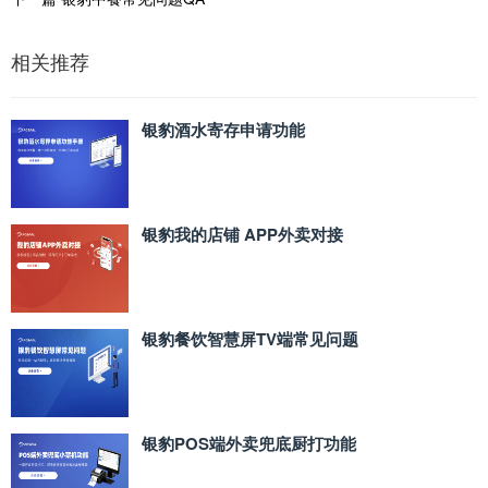
相关推荐
银豹酒水寄存申请功能
银豹我的店铺 APP外卖对接
银豹餐饮智慧屏TV端常见问题
银豹POS端外卖兜底厨打功能