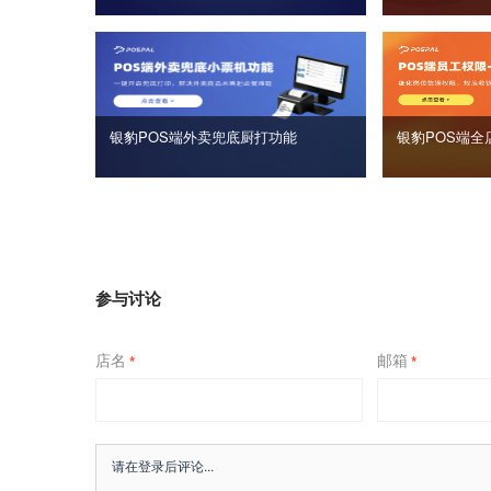
银豹POS端外卖兜底厨打功能
银豹POS端全
参与讨论
店名
邮箱
*
*