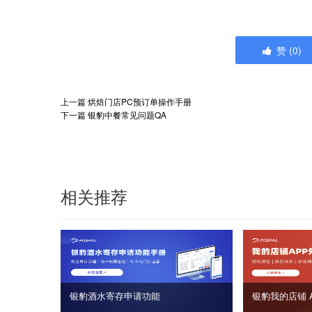
赞
(
0
)
上一篇
烘焙门店PC预订单操作手册
下一篇
银豹中餐常见问题QA
相关推荐
银豹酒水寄存申请功能
银豹我的店铺 