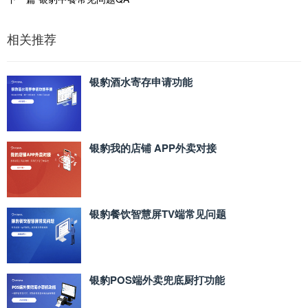
相关推荐
银豹酒水寄存申请功能
银豹我的店铺 APP外卖对接
银豹餐饮智慧屏TV端常见问题
银豹POS端外卖兜底厨打功能