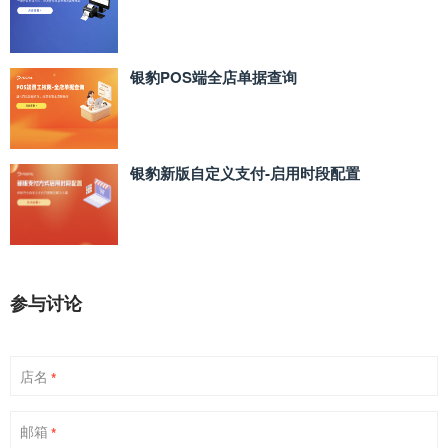
银豹POS端全店单据查询
银豹新版自定义支付‑启用时段配置
参与讨论
店名
*
邮箱
*