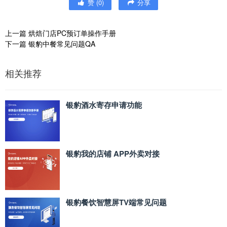
赞
(
0
)
分享
上一篇
烘焙门店PC预订单操作手册
下一篇
银豹中餐常见问题QA
相关推荐
银豹酒水寄存申请功能
银豹我的店铺 APP外卖对接
银豹餐饮智慧屏TV端常见问题