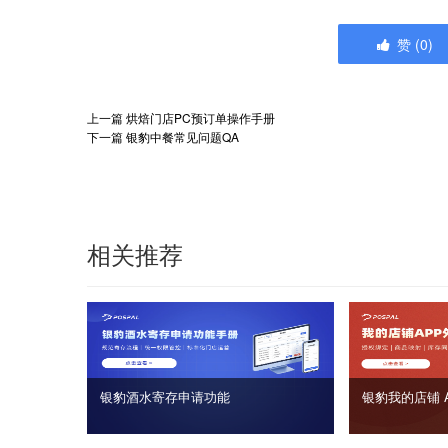
赞
(
0
)
上一篇
烘焙门店PC预订单操作手册
下一篇
银豹中餐常见问题QA
相关推荐
银豹酒水寄存申请功能
银豹我的店铺 