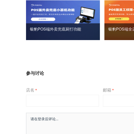
银豹POS端外卖兜底厨打功能
银豹POS端全
参与讨论
店名
邮箱
*
*