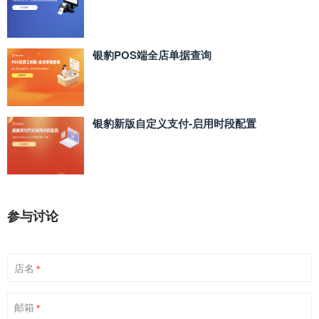
银豹POS端全店单据查询
银豹新版自定义支付‑启用时段配置
参与讨论
店名
*
邮箱
*