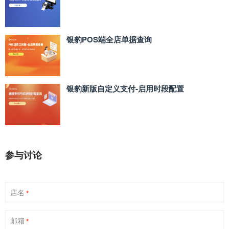
银豹POS端全店单据查询
银豹新版自定义支付‑启用时段配置
参与讨论
店名
*
邮箱
*