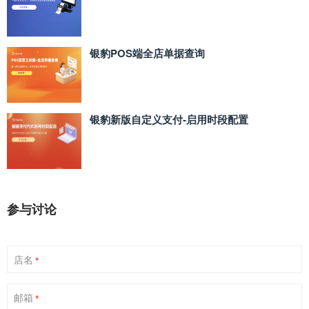
银豹POS端全店单据查询
银豹新版自定义支付‑启用时段配置
参与讨论
店名
*
邮箱
*