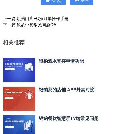
赞
(
0
)
分享
上一篇
烘焙门店PC预订单操作手册
下一篇
银豹中餐常见问题QA
相关推荐
银豹酒水寄存申请功能
银豹我的店铺 APP外卖对接
银豹餐饮智慧屏TV端常见问题