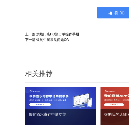
赞
(
0
)
上一篇
烘焙门店PC预订单操作手册
下一篇
银豹中餐常见问题QA
相关推荐
银豹酒水寄存申请功能
银豹我的店铺 