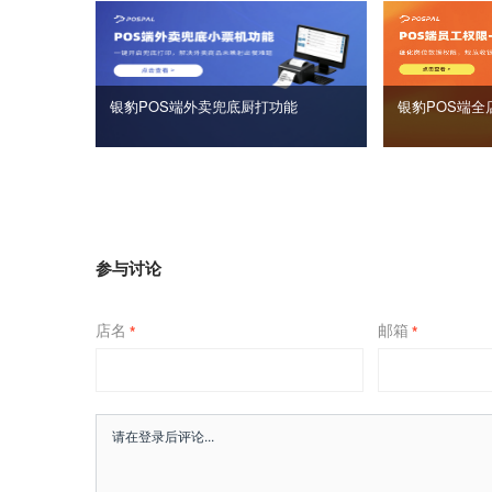
银豹POS端外卖兜底厨打功能
银豹POS端全
参与讨论
店名
邮箱
*
*