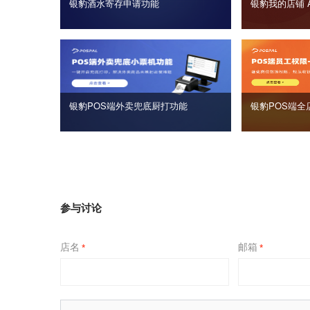
银豹酒水寄存申请功能
银豹我的店铺 
银豹POS端外卖兜底厨打功能
银豹POS端全
参与讨论
店名
邮箱
*
*