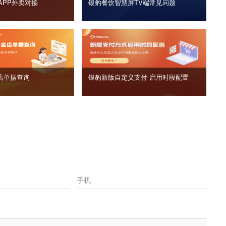
APP外卖对接
银豹餐饮智慧屏TV端常见问题
店单据查询
银豹新版自定义支付‑启用时段配置
手机