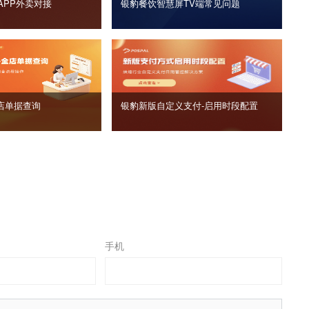
APP外卖对接
银豹餐饮智慧屏TV端常见问题
店单据查询
银豹新版自定义支付‑启用时段配置
手机