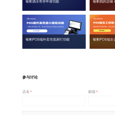
银豹酒水寄存申请功能
银豹我的店铺 
银豹POS端外卖兜底厨打功能
银豹POS端全
参与讨论
店名
邮箱
*
*