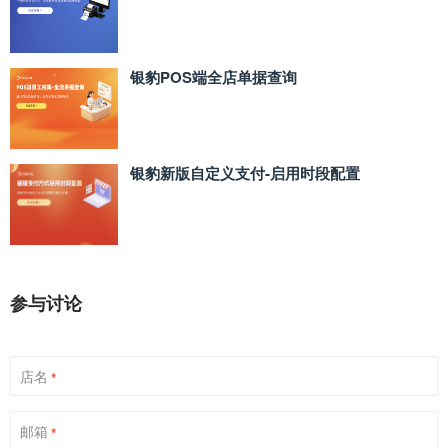
银豹POS端全店单据查询
银豹新版自定义支付‑启用时段配置
参与讨论
店名
*
邮箱
*