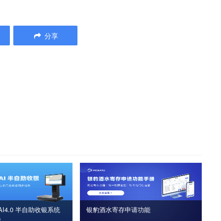
分享
I4.0 半自助收银系统
银豹酒水寄存申请功能
版）