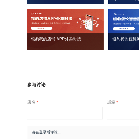
银豹我的店铺 APP外卖对接
银豹餐饮智慧
参与讨论
店名
邮箱
*
*