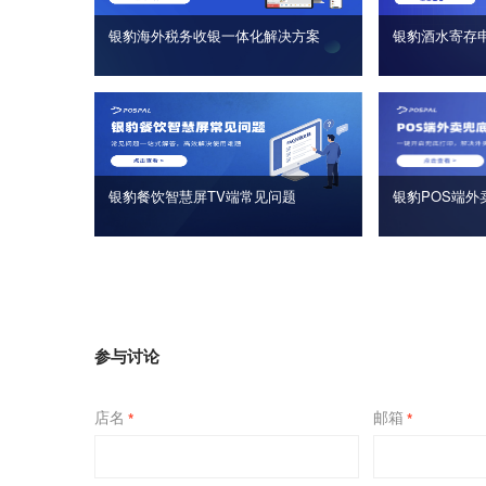
银豹海外税务收银一体化解决方案
银豹酒水寄存
银豹餐饮智慧屏TV端常见问题
银豹POS端外
参与讨论
店名
邮箱
*
*