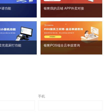
申请功能
银豹我的店铺 APP外卖对接
卖兜底厨打功能
银豹POS端全店单据查询
手机