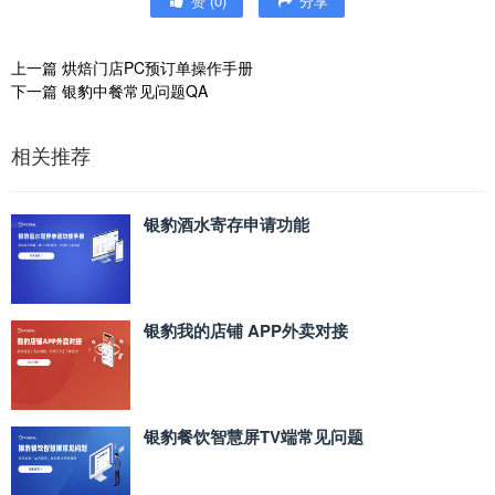
赞
(
0
)
分享
上一篇
烘焙门店PC预订单操作手册
下一篇
银豹中餐常见问题QA
相关推荐
银豹酒水寄存申请功能
银豹我的店铺 APP外卖对接
银豹餐饮智慧屏TV端常见问题