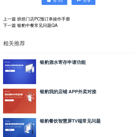
赞
(
0
)
分享
上一篇
烘焙门店PC预订单操作手册
下一篇
银豹中餐常见问题QA
相关推荐
银豹酒水寄存申请功能
银豹我的店铺 APP外卖对接
银豹餐饮智慧屏TV端常见问题