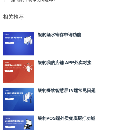
相关推荐
银豹酒水寄存申请功能
银豹我的店铺 APP外卖对接
银豹餐饮智慧屏TV端常见问题
银豹POS端外卖兜底厨打功能