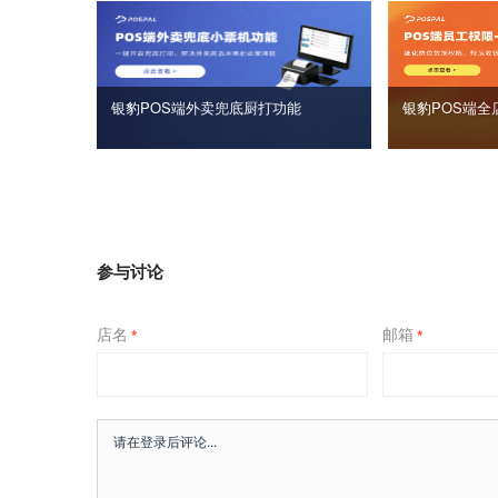
银豹POS端外卖兜底厨打功能
银豹POS端全
参与讨论
店名
邮箱
*
*