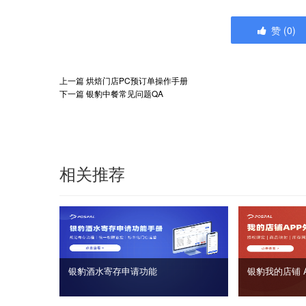
赞
(
0
)
上一篇
烘焙门店PC预订单操作手册
下一篇
银豹中餐常见问题QA
相关推荐
银豹酒水寄存申请功能
银豹我的店铺 