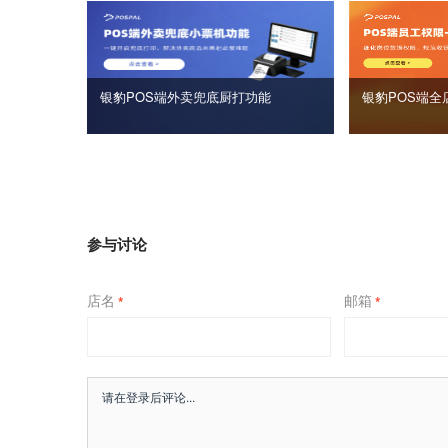
银豹POS端外卖兜底厨打功能
银豹POS端全
参与讨论
店名
邮箱
*
*