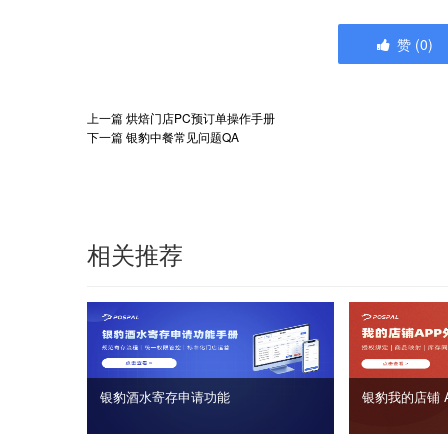
赞
(
0
)
上一篇
烘焙门店PC预订单操作手册
下一篇
银豹中餐常见问题QA
相关推荐
银豹酒水寄存申请功能
银豹我的店铺 