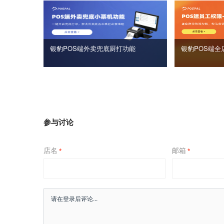
银豹POS端外卖兜底厨打功能
银豹POS端全
参与讨论
店名
邮箱
*
*