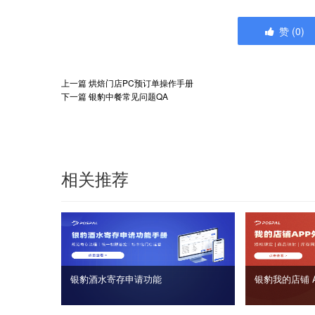
赞
(
0
)
上一篇
烘焙门店PC预订单操作手册
下一篇
银豹中餐常见问题QA
相关推荐
银豹酒水寄存申请功能
银豹我的店铺 