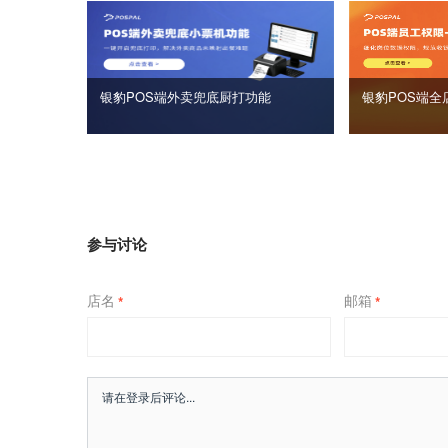
银豹POS端外卖兜底厨打功能
银豹POS端全
参与讨论
店名
邮箱
*
*