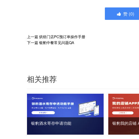
赞
(
0
)
上一篇
烘焙门店PC预订单操作手册
下一篇
银豹中餐常见问题QA
相关推荐
银豹酒水寄存申请功能
银豹我的店铺 