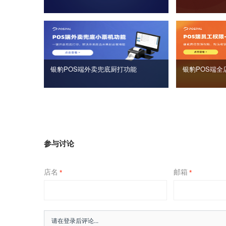
银豹POS端外卖兜底厨打功能
银豹POS端全
参与讨论
店名
邮箱
*
*