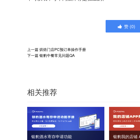
赞
(
0
)
上一篇
烘焙门店PC预订单操作手册
下一篇
银豹中餐常见问题QA
相关推荐
银豹酒水寄存申请功能
银豹我的店铺 