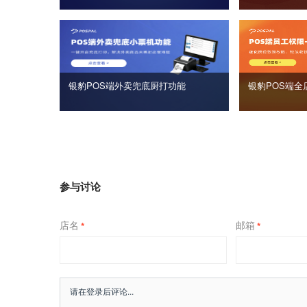
银豹POS端外卖兜底厨打功能
银豹POS端全
参与讨论
店名
邮箱
*
*