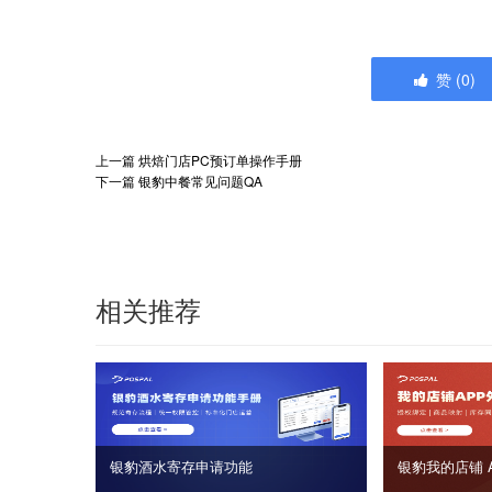
赞
(
0
)
上一篇
烘焙门店PC预订单操作手册
下一篇
银豹中餐常见问题QA
相关推荐
银豹酒水寄存申请功能
银豹我的店铺 