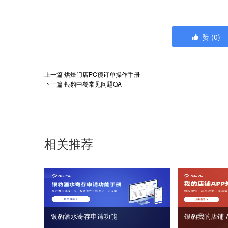
赞
(
0
)
上一篇
烘焙门店PC预订单操作手册
下一篇
银豹中餐常见问题QA
相关推荐
银豹酒水寄存申请功能
银豹我的店铺 