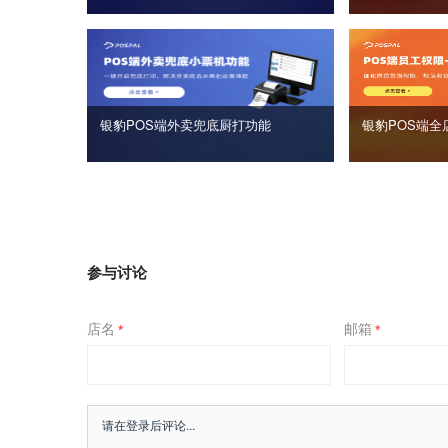
银豹POS端外卖兜底厨打功能
银豹POS端全
参与讨论
店名
邮箱
*
*