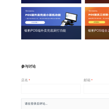
银豹POS端外卖兜底厨打功能
银豹POS端全
参与讨论
店名
邮箱
*
*