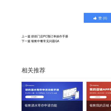
赞
(
0
)
上一篇
烘焙门店PC预订单操作手册
下一篇
银豹中餐常见问题QA
相关推荐
银豹酒水寄存申请功能
银豹我的店铺 