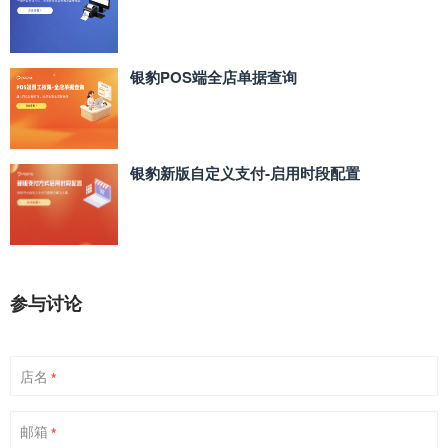
银豹POS端全店单据查询
银豹新版自定义支付‑启用时段配置
参与讨论
店名
*
邮箱
*