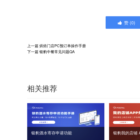
赞
(
0
)
上一篇
烘焙门店PC预订单操作手册
下一篇
银豹中餐常见问题QA
相关推荐
银豹酒水寄存申请功能
银豹我的店铺 