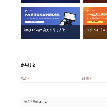
银豹POS端外卖兜底厨打功能
银豹POS端全
参与讨论
店名
邮箱
*
*