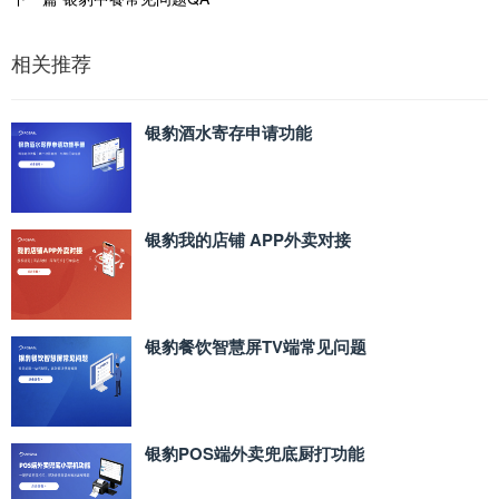
相关推荐
银豹酒水寄存申请功能
银豹我的店铺 APP外卖对接
银豹餐饮智慧屏TV端常见问题
银豹POS端外卖兜底厨打功能