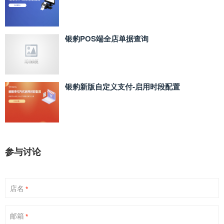
银豹POS端全店单据查询
银豹新版自定义支付‑启用时段配置
参与讨论
店名
*
邮箱
*