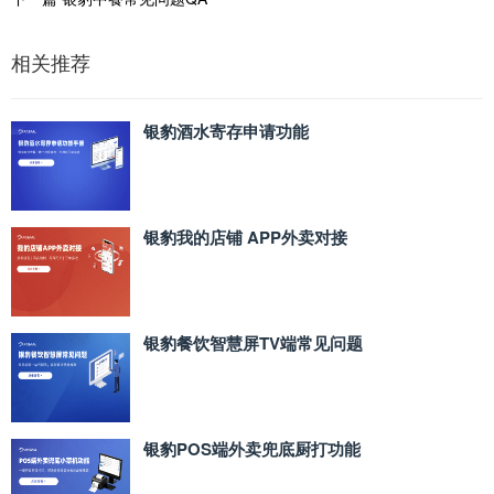
相关推荐
银豹酒水寄存申请功能
银豹我的店铺 APP外卖对接
银豹餐饮智慧屏TV端常见问题
银豹POS端外卖兜底厨打功能