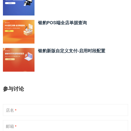
银豹POS端全店单据查询
银豹新版自定义支付‑启用时段配置
参与讨论
店名
*
邮箱
*