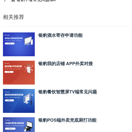
相关推荐
银豹酒水寄存申请功能
银豹我的店铺 APP外卖对接
银豹餐饮智慧屏TV端常见问题
银豹POS端外卖兜底厨打功能