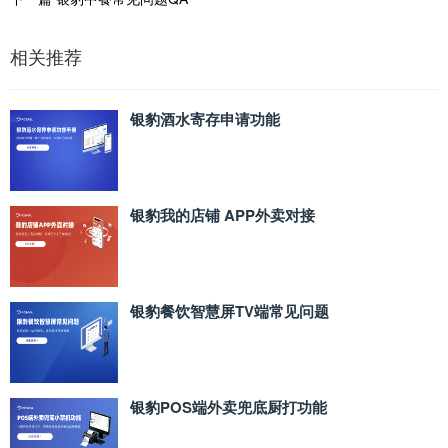
相关推荐
银豹酒水寄存申请功能
银豹我的店铺 APP外卖对接
银豹餐饮智慧屏TV端常见问题
银豹POS端外卖兜底厨打功能