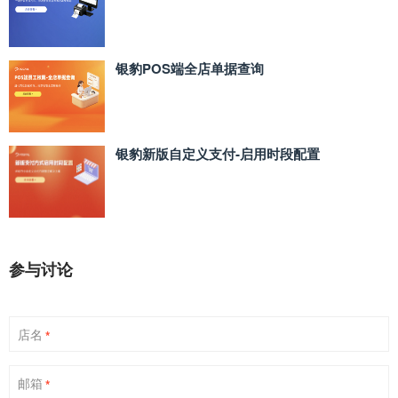
银豹POS端全店单据查询
银豹新版自定义支付‑启用时段配置
参与讨论
店名
*
邮箱
*