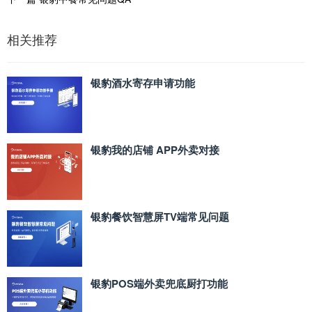
相关推荐
银豹酒水寄存申请功能
银豹我的店铺 APP外卖对接
银豹餐饮智慧屏TV端常见问题
银豹POS端外卖兜底厨打功能