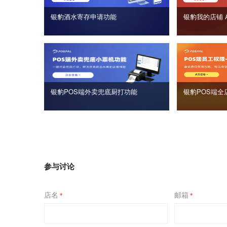
银豹酒水寄存申请功能
银豹我的店铺 
银豹POS端外卖兜底厨打功能
银豹POS端全
参与讨论
店名
邮箱
*
*