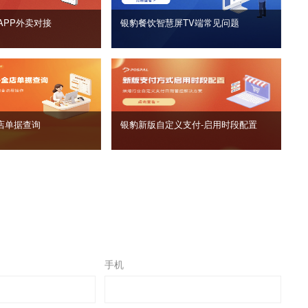
APP外卖对接
银豹餐饮智慧屏TV端常见问题
店单据查询
银豹新版自定义支付‑启用时段配置
手机