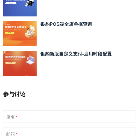
银豹POS端全店单据查询
银豹新版自定义支付‑启用时段配置
参与讨论
店名
*
邮箱
*