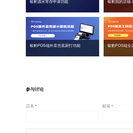
银豹酒水寄存申请功能
银豹我的店铺 
银豹POS端外卖兜底厨打功能
银豹POS端全
参与讨论
店名
邮箱
*
*