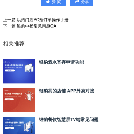
赞
(
0
)
分享
上一篇
烘焙门店PC预订单操作手册
下一篇
银豹中餐常见问题QA
相关推荐
银豹酒水寄存申请功能
银豹我的店铺 APP外卖对接
银豹餐饮智慧屏TV端常见问题